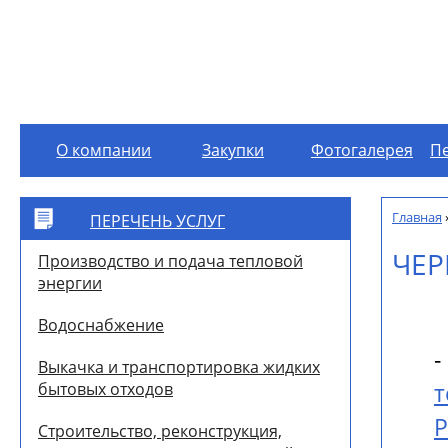
О компании
Закупки
Фотогалерея
Пе
`]]
Главная
ПЕРЕЧЕНЬ УСЛУГ
ЧЕР
Производство и подача тепловой
энергии
Водоснабжение
Выкачка и транспортировка жидких
бытовых отходов
Р
Строительство, реконструкция,